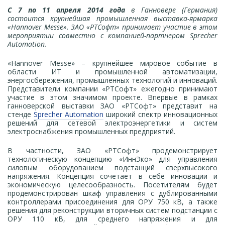
С 7 по 11 апреля 2014 года
в Ганновере (Германия)
состоится крупнейшая промышленная выставка-ярмарка
«Hannover Messe». ЗАО «РТСофт» принимает участие в этом
мероприятии совместно с компанией-партнером Sprecher
Automation.
«Hannover Messe» – крупнейшее мировое событие в
области ИТ и промышленной автоматизации,
энергосбережения, промышленных технологий и инноваций.
Представители компании «РТСофт» ежегодно принимают
участие в этом значимом проекте. Впервые в рамках
ганноверской выставки ЗАО «РТСофт» представит на
стенде
Sprecher Automation
широкий спектр инновационных
решений для сетевой электроэнергетики и систем
электроснабжения промышленных предприятий.
В частности, ЗАО «РТСофт» продемонстрирует
технологическую концепцию «ИннЭко» для управления
силовым оборудованием подстанций сверхвысокого
напряжения. Концепция сочетает в себе инновации и
экономическую целесообразность. Посетителям будет
продемонстрирован шкаф управления с дублированными
контроллерами присоединения для ОРУ 750 кВ, а также
решения для реконструкции вторичных систем подстанции с
ОРУ 110 кВ, для среднего напряжения и для